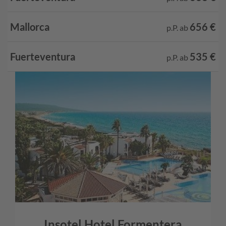
finden beeindruckende, von Stadt zu Stadt mit lokalen
Bräuchen verbundene Prozessionen statt – nicht
Mallorca
656 €
p.P. ab
entgehen lassen!
Fuerteventura
535 €
p.P. ab
Insotel Hotel Formentera