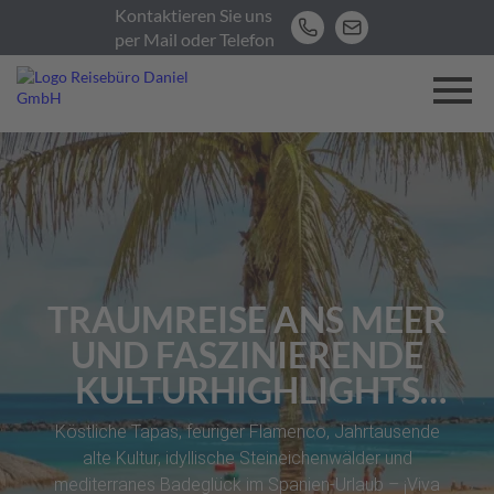
Kontaktieren Sie uns
per Mail oder Telefon
TRAUMREISE ANS MEER
UND FASZINIERENDE
KULTURHIGHLIGHTS
GESUCHT? BEIM
Köstliche Tapas, feuriger Flamenco, Jahrtausende
URLAUB IN SPANIEN
alte Kultur, idyllische Steineichenwälder und
mediterranes Badeglück im Spanien-Urlaub – ¡Viva