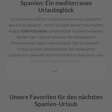
Spanien: Ein mediterranes
Urlaubsglück
Stolz, leidenschaftlich, traditionsreich und unglaublich
abwechslungsreich – nicht nur dank seiner traumhaften
knapp
5000 Kilometer
romantischer Küstenlinie gelten
Reisen nach Spanien als einer der beliebtesten
Ferienträume. Kaum überraschend, hält ein Spanien-
Urlaub auf dem Festland oder der malerischen
spanischen Inselwelt doch buchstäblich alles parat, was
das reiselustige Herz begehrt.
Schier endloses Badevergnügen versprechen die
zahllosen Kandidaten für
Spaniens schönste Strände
,
zum Beispiel an der Costa de la Luz mit der feinsandigen
Playa Isla Canela
, in den friedlichen Buchten
Mallorcas
wie der
Cala Sa Nau
genau wie die außergewöhnlichen,
Unsere Favoriten für den nächsten
zum Teil schwarzen Strände der
Kanaren
wie die
Playa
Spanien-Urlaub
del Inglés
auf
La Gomera
.