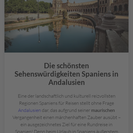
oder die
Casa Batlló
kontrastieren besonders
und Wind-Surfen in Spanien vor traumhafter
ansprechend mit der gotischen Stadtkathedrale im
Strandkulisse findet sich unter anderem an der
Barri Gótic
und der monumentalen
Plaça d'Espanya
.
Playa de Zahora
.
Inmitten von Barcelonas Schönheit wähnen auch
Shopaholics sich auf dem Boulevard
Las Ramblas
im
siebten Himmel. Entspannen kann man außerdem an
den zahllosen
Stadtstränden
Barcelonas wie an der
Platja de la Nova Icária
.
Die schönsten
Sehenswürdigkeiten Spaniens in
Andalusien
Eine der landschaftlich und kulturell reizvollsten
Regionen Spaniens für Reisen stellt ohne Frage
Andalusien
dar, das aufgrund seiner
maurischen
Vergangenheit einen märchenhaften Zauber ausübt –
ein ausgezeichnetes Ziel für eine Rundreise in
Spanien! Denn beim Urlaub in Spaniens äußerstem