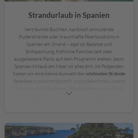
Strandurlaub in Spanien
Verträumte Buchten, karibisch anmutende
Puderstrände oder traumhafte Feierlocations in
Spanien am Strand – egal ob Balance und
Entspannung, fröhliche Familienzeit oder
ausgelassene Party auf dem Programm stehen, beim
Spanien-Urlaub am Meer ist alles drin. Im Folgenden
haben wir eine kleine Auswahl der
schönsten Strände
Spaniens
zusammengestellt und präsentieren unsere
Favoriten unter
Spaniens Urlaubsorten
an der Küste:
Costa Brava:
Gleich an der Nordost-Grenze
zu Frankreich beginnt Spaniens ursprüngliche
Mittelmeerküste Costa Brava und fällt mit dem
Partyhotspot
Lloret de Mar
aber ebenso mit
ruhigen Küstenörtchen, deren natürliche felsige
Buchten, versteckte Strände und schroffe