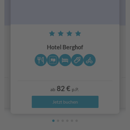
Hotel Berghof
82 €
ab
p.P.
Jetzt buchen