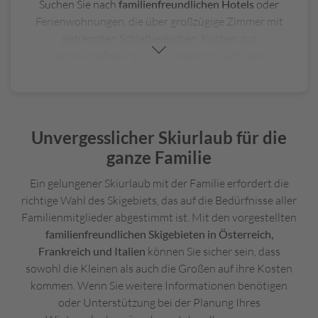
Suchen Sie nach
familienfreundlichen Hotels
oder
Ferienwohnungen, die über großzügige Zimmer mit
getrennten Schlafbereichen, Küchen zur
Selbstverpflegung und Essbereiche verfügen.
Ein zusätzliches Plus sind Einrichtungen wie
Spielzimmer für die Kinder, Babysitting-Dienste oder
Kinderbetreuung, um den Eltern ein wenig Erholung
zu ermöglichen. Viele Unterkünfte bieten auch
Unvergesslicher Skiurlaub für die
besondere Services wie
Kinderbetten, Hochstühle
ganze Familie
und sogar Willkommenspakete
für die kleinen Gäste.
Praktisch ist es ebenfalls, wenn sie sich in der Nähe
Ein gelungener Skiurlaub mit der Familie erfordert die
von
Skischulen, Pisten und Restaurants
befinden, um
richtige Wahl des Skigebiets, das auf die Bedürfnisse aller
den Alltag so einfach und angenehm wie möglich zu
Familienmitglieder abgestimmt ist. Mit den vorgestellten
gestalten.Viele familienfreundliche Hotels bieten
familienfreundlichen Skigebieten in Österreich,
umfassenden Service, indem sie
Leihmaterialien
wie
Frankreich und Italien
können Sie sicher sein, dass
Skier, Snowboards und Skischuhe in der Nähe
sowohl die Kleinen als auch die Großen auf ihre Kosten
bereitstellen und zudem die Möglichkeit zur Buchung
kommen. Wenn Sie weitere Informationen benötigen
von
spezieller Kinder-Ausrüstung
anbieten.Durch die
oder Unterstützung bei der Planung Ihres