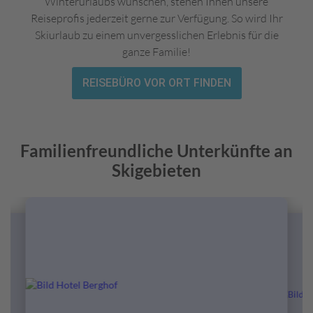
Wahl einer solchen Unterkunft stellen Sie sicher, dass
Winterurlaubs wünschen, stehen Ihnen unsere
sich die ganze Familie rundum wohlfühlt und der
Reiseprofis jederzeit gerne zur Verfügung. So wird Ihr
Skiurlaub in entspannter Atmosphäre genossen
Skiurlaub zu einem unvergesslichen Erlebnis für die
werden kann.
ganze Familie!
REISEBÜRO VOR ORT FINDEN
Familienfreundliche Unterkünfte an
Skigebieten