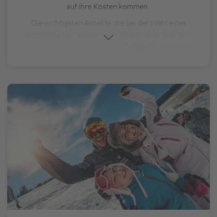
auf ihre Kosten kommen.
Die wichtigsten Aspekte, die bei der Wahl eines
Skigebiets für Familien zu beachten sind, sind zum
einem das Vorhandensein von
familienfreundlichen
Einrichtungen.
Das Skigebiet sollte beispielsweise
über
spezielle Anfängerpisten für Kinder, Skischulen
mit erfahrenen Lehrern,
Kinderbetreuungseinrichtungen und Spielplätze
im
Schnee verfügen. Auch die Unterkünfte und die
Infrastruktur sollte passend sein. Achten Sie darauf,
dass das Skigebiet eine Vielzahl von
Unterkunftsmöglichkeiten bietet, die den
Bedürfnissen von Familien gerecht werden. Neben
dem Skifahren sollten Familien die Möglichkeit haben,
verschiedene Aktivitäten abseits der Piste zu
genießen, wie
Rodeln, Eislaufen, Winterwanderungen,
Schneeschuhwandern
und möglicherweise sogar
Indoor-Unterhaltungsmöglichkeiten für schlechtes