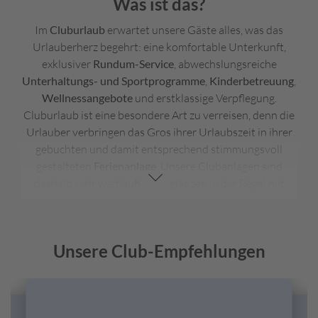
Was ist das?
Im
Cluburlaub
erwartet unsere Gäste alles, was das
Urlauberherz begehrt: eine komfortable Unterkunft,
exklusiver
Rundum-Service
, abwechslungsreiche
Unterhaltungs- und Sportprogramme
,
Kinderbetreuung
,
Wellnessangebote
und erstklassige Verpflegung.
Cluburlaub ist eine besondere Art zu verreisen, denn die
Urlauber verbringen das Gros ihrer Urlaubszeit in ihrer
gebuchten und damit entsprechend stimmungsvoll
gestalteten
Ferienanlage
. Unsere Clubanlagen sind
deshalb sehr weitläufig und glänzen in der Regel mit
ansprechender landestypischer Architektur, so dass sie
sich perfekt in die Kultur des Urlaubslandes einfügen.
Zahlreiche Anlagen gehören zu einer bestimmten
Unsere Club-Empfehlungen
unserer Club-Marken, was mit einem jeweils
charakteristischen Clubreisen-Konzept einhergeht, und
befinden sich an den schönsten Urlaubsorten der Welt.