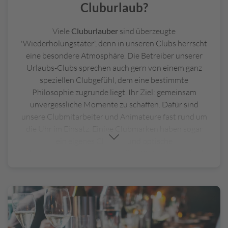
Cluburlaub?
Viele
Cluburlauber
sind überzeugte
'Wiederholungstäter', denn in unseren Clubs herrscht
eine besondere Atmosphäre. Die Betreiber unserer
Urlaubs-Clubs sprechen auch gern von einem ganz
speziellen Clubgefühl, dem eine bestimmte
Philosophie zugrunde liegt. Ihr Ziel: gemeinsam
unvergessliche Momente zu schaffen. Dafür sind
unsere Clubmitarbeiter und Animateure fast rund um
die Uhr im Einsatz. Einige Clubmarken haben sogar
ein eigenes Clublied und optische
Erkennungsmerkmale, die in allen
Clubanlagen
gleich
sind und den Gästen so auch in unterschiedlichen
Urlaubsländern immer ein vertrautes Gefühl geben.