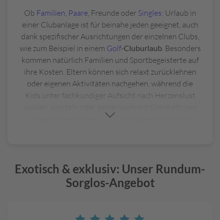
Ob
Familien
,
Paare
, Freunde oder
Singles
: Urlaub in
einer Clubanlage ist für beinahe jeden geeignet, auch
dank spezifischer Ausrichtungen der einzelnen Clubs,
wie zum Beispiel in einem
Golf
-
Cluburlaub
. Besonders
kommen natürlich Familien und Sportbegeisterte auf
ihre Kosten. Eltern können sich relaxt zurücklehnen
oder eigenen Aktivitäten nachgehen, während die
Kids unter fachkundiger Aufsicht nach Herzenslust
spielen, sporteln oder gemeinsam mit Gleichaltrigen
etwas unternehmen und so kindgerechte Ferien
genießen.
Aktivurlaubern
bietet sich im Cluburlaub die
einmalige Gelegenheit, ausgiebig ihrer
Exotisch & exklusiv: Unser Rundum-
Lieblingssportart nachzugehen ‒ oder unter
Sorglos-Angebot
Profianleitung eine neue auszuprobieren.
Radsportler*innen empfehlen wir zum Beispiel, den
nächsten
Fahrrad-Urlaub
in einem unserer aufs Biken
spezialisierten Clubs in
Österreich
oder auf den