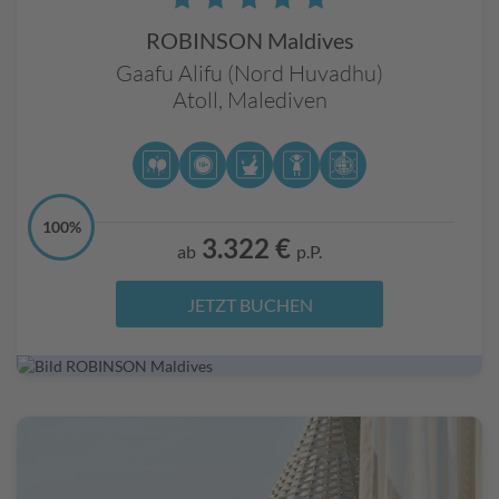
Balearen
zu verbringen und sich gemeinsam mit
ROBINSON Maldives
anderen Zweirad-Fans auszupowern!
Gaafu Alifu (Nord Huvadhu)
Erholungssuchende können hingegen im
Atoll,
Malediven
Wellnessbereich die Seele baumeln lassen. Auch wer
ohne Begleitung reist, kann sich sicher sein: Im
Cluburlaub
bleibt niemand lange allein. Dabei kann
jeder selbst entscheiden, wie viel gemeinsame Zeit er
mit anderen Gästen verbringen möchte.
Animations-,
100%
Sport- und Freizeitangebote
stehen im
3.322 €
ab
p.P.
individuell gewünschten Maße zur Verfügung, von der
einzelnen Tennisstunde bis hin zur Nonstop-
JETZT BUCHEN
Betreuung. So bieten unsere modernen Clubs
exklusives Entertainment auf höchstem Niveau.