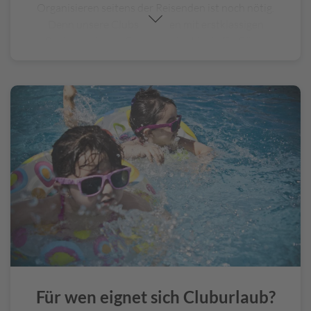
Organisieren seitens der Reisenden ist noch nötig.
Denn unsere Clubs punkten mit erstklassigen
Restaurants, gepflegten und exklusiv für Gäste
reservierten Strandabschnitten, umfassenden
Sport-
und Unterhaltungsangeboten
, luxuriösen
Wellnessanwendungen
oder spannenden
Abendveranstaltungen – in der Anlage ist alles
vorhanden. Häufig sind auch
All-Inclusive-Pakete
buchbar, in denen unter anderem das ausgezeichnete
Essen, die meisten Getränke und viele Sportangebote
enthalten sind. So halten sich die Ausgaben vor Ort in
Grenzen und die Urlaubskasse wird geschont.
Interessante Ausflüge in die Umgebung sind natürlich
gegen Aufpreis auch möglich.
Für wen eignet sich Cluburlaub?