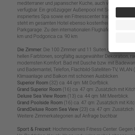
mediterraner und japanischer Küche, auch vegetarische
verfügbar. Ein großzügiger Außenpool mit Sonnendeck, ei
inspiriertes Spa sowie ein Fitnesscenter tragen zum Wo
steht im gesamten Hotel ebenso kostenfrei zur Verfügun
Parkgarage. Zu den internationalen Flughäfen Tivat sind
km und Podgorica ca. 90 km.
Die Zimmer:
Die 100 Zimmer und 11 Suiten sind sehr mode
hellen Farbtönen, sorgfältig ausgewählter Dekoration, 
modernsten Komfort. Bad mit Dusche bzw. mit Badewan
und Bademantel, Telefon, Flachbild-Satelliten-TV, WLAN 
Klimaanlage und Balkon mit schönen Ausblicken.
Superior Room
(32) ca. 44 qm: Mit Dorfblick.
Grand Superior Room
(16) ca. 47 qm: Zusätzlich mit Kitc
Deluxe Sea View Room
(13) ca. 44 qm: Mit Meerblick.
Grand Poolside Room
(16) ca. 47 qm: Zusätzlich mit Kit
Grand
Deluxe Room Sea View
(23) ca. 47 qm: Zusätzlich
Weitere Zimmerkategorien auf Anfrage buchbar.
Sport & Freizeit:
Hochmodernes Fitness-Center. Gegen Ge