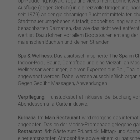
Up-Paddeling, Kayak, Yoga und vieles mehr. Lohnenswert
Ausflüge (gegen Gebühr) in die reizvolle Umgebung, na
seit 1979) an der gleichnamigen Bucht mit mittelalterlich
Stadtmauer umgebenen Altstadt, doppelt so lang wie di
benachbarten Dalmatien, das wie das nicht weit entfernt
wert ist. Dazu lohnen vor allem Bootstouren entlang der r
malerischen Buchten und kleinen Stränden.
Spa & Wellness:
Das asiatsisch inspirierte
The Spa im Ch
Indoor-Pool, Sauna, Dampfbad und eine Vielzahl an Ma
Wellnessanwendungen, die von Experten aus Bali, Thaila
angewandt werden. Dabei werden ausschließlich organ
Gegen Gebühr: Massagen, Anwendungen.
Verpflegung:
Frühstücksbuffet inklusive. Bei Buchung vo
Abendessen á-la-Carte inklusive.
Kulinaria:
Im
Main Restaurant
wird morgens das internati
angeboten. Das an der Marina-Promenade gelegene ga
Restaurant
lädt Gäste zum Frühstück, Mittag- und Abend
einer entspannten Atmosphäre sowie einem kulinarischen