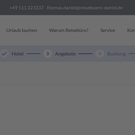
+49 511 323337
thomas.daniel@reisebuero-daniel.de
Urlaub buchen
Warum Reisebüro?
Service
Kon
Hotel
Angebote
Buchung
3
4