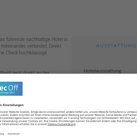
das führende nachhaltige Hotel in
AUSSTATTUNG
iteinander verbindet. Direkt
The Chedi hochklassige
Hotelausstattung
net) liegt direkt an der
stallklaren offenen Meer und
à la carte
Die moderne, elegante
eit der Luštica-Halbinsel ein und
 Dank der hervorragenden Lage
Babybett
 lädt das Resort zum
 auf die Adriaküste,
Zertifiziert Nachha
se und aufmerksamer Service
Aufenthalt. Drei erstklassige
Schönheitsanwen
ounge verwöhnen mit