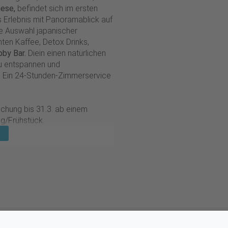
nese,
befindet sich im ersten
s Erlebnis mit Panoramablick auf
te Auswahl japanischer
ten Kaffee, Detox Drinks,
bby Bar.
Die
in einen natürlichen
 zu entspannen und
e. Ein 24-Stunden-Zimmerservice
chung bis 31.3. ab einem
ng/Frühstück.
r 2 Einzelbetten), Dusche,
r, Klimaanlage, Minibar
WLAN, Espressomaschine,