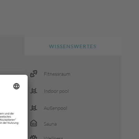
WISSENSWERTES
Fitnessraum
Indoor pool
Außenpool
ltig
Sauna
dungen
Wellness