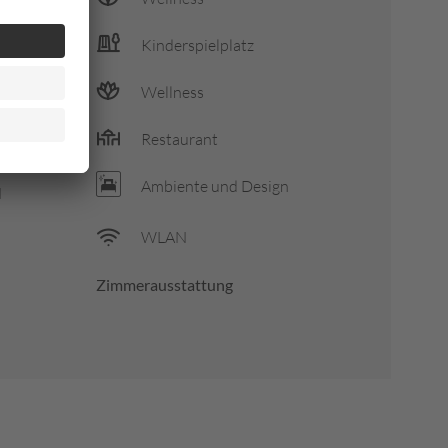
Kinderspielplatz
Wellness
asures
Restaurant
Ambiente und Design
N
WLAN
Zimmerausstattung