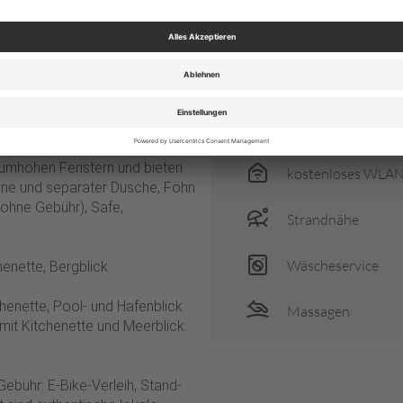
 und vegane Optionen sind
direkte Strandlage
n Innenpool, ein asiatisch
hlbefinden der Gäste bei. WLAN
g wie der Gäste-Service und die
E-Bike
 es ca. 13 km, Dubrovnik ca. 63
energy_saving_me
rn und individuell gestaltet mit
raumhohen Fenstern und bieten
kostenloses WLA
ne und separater Dusche, Föhn
(ohne Gebühr), Safe,
Strandnähe
Wäscheservice
henette, Bergblick.
chenette, Pool- und Hafenblick.
Massagen
 mit Kitchenette und Meerblick.
bühr: E-Bike-Verleih, Stand-