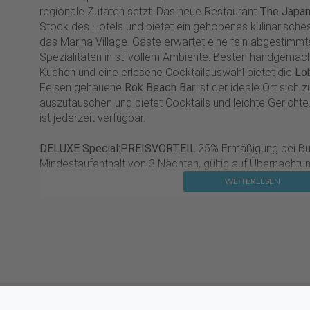
regionale Zutaten setzt. Das neue Restaurant
The Japa
Stock des Hotels und bietet ein gehobenes kulinarische
das Marina Village. Gäste erwartet eine fein abgestimm
Spezialitäten in stilvollem Ambiente. Besten handgemach
Kuchen und eine erlesene Cocktailauswahl bietet die
Lo
Felsen gehauene
Rok Beach Bar
ist der ideale Ort sich
auszutauschen und bietet Cocktails und leichte Gericht
ist jederzeit verfügbar.
DELUXE Special:
PREISVORTEIL
:
25% Ermäßigung bei Bu
Mindestaufenthalt von 3 Nächten, gültig auf Übernachtu
WEITERLESEN
Superior Room (DS1):
41-45 qm, Doppel, Superior, Doppelbetten (1 Doppel- ode
Regendusche, WC, Bademantel, Badeslipper, Haartrockne
kostenpflichtig, Safe, 1 TV (Sat-TV, Flachbildschirm), 
Kaffee/Tee, Balkon