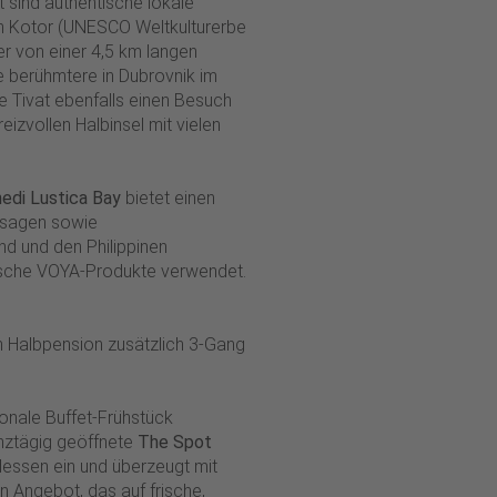
 sind authentische lokale
ch Kotor (UNESCO Weltkulturerbe
er von einer 4,5 km langen
e berühmtere in Dubrovnik im
e Tivat ebenfalls einen Besuch
eizvollen Halbinsel mit vielen
edi Lustica Bay
bietet einen
ssagen sowie
nd und den Philippinen
ische VOYA-Produkte verwendet.
n Halbpension zusätzlich 3-Gang
onale Buffet-Frühstück
nztägig geöffnete
The Spot
essen ein und überzeugt mit
 Angebot, das auf frische,