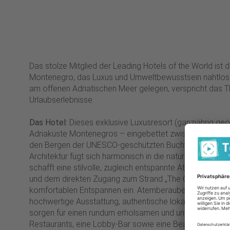
Das stolze Mitglied der Leading Hotels of the World ist 
Montenegro, das Luxus und Umweltbewusstsein nahtlos m
am offenen Adriatischen Meer gelegen, verspricht das 
Urlaubserlebnisse.
Das Hotel:
Dieses exklusive Luxusresort (ganzjährig geöff
Adriaküste Montenegros – eingebettet zwischen dem kri
den Bergen der UNESCO-geschützten Bucht von Kotor. 
Architektur fügt sich harmonisch in die natürliche Schönh
schafft eine stilvolle, zugleich entspannte Atmosphäre.
und dem direkten Zugang zum Strand „The Chedi Beach"
komfortablen Entspannen ein. Atemberaubende Ausblicke
hochwertige Ausstattung, authentische lokale Erlebnis
sorgen für einen rundum erholsamen und unvergesslichen 
Restaurants, eine Lobby-Bar sowie eine Beach Bar & L