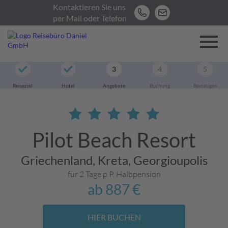
Kontaktieren Sie uns
per Mail oder Telefon
3
4
5
Reiseziel
Hotel
Angebote
Buchung
Bestätigen
Pilot Beach Resort
Griechenland,
Kreta,
Georgioupolis
für 2 Tage p.P.
Halbpension
ab
887 €
HIER BUCHEN