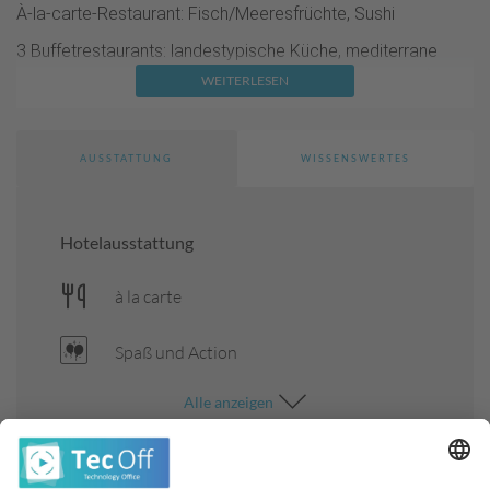
À-la-carte-Restaurant: Fisch/Meeresfrüchte, Sushi
3 Buffetrestaurants: landestypische Küche, mediterrane
Küche, internationale Küche, spezielle Kost (Diätküche),
WEITERLESEN
Nichtraucher, mit Terrasse, klimatisiert
hoteleigene Strandbar, Lobbybar, Pianobar, Snackbar, Bar
AUSSTATTUNG
WISSENSWERTES
Roomservice (kostenpflichtig), Gepäckservice, Arztbesuch
im Hotel, Wäscheservice (kostenpflichtig)
Hallenbad: ca. 1.4.-30.11., 100 qm, beheizbar, Süßwasser
Hotelausstattung
Liegen, Liegestühle
à la carte
4 Pools: ca. 1.4.-30.11., Süßwasser, Sonnenschirme, Liegen,
Badetuch
Spaß und Action
Terrasse, Gartenanlage
Alle
anzeigen
Kinder:
Kinderclub/Miniclub: 4-12 Jahre, ca. 1.4.-30.11.