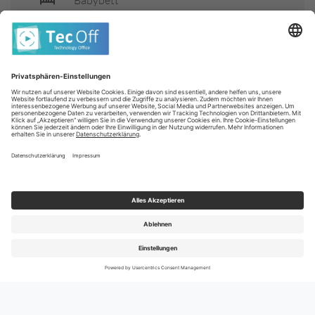
späteste Check-out Zeit 12 Uhr)
Lobby, Aufzug, Klimaanlage, Gepäckraum
Alle
anzeigen
WLAN, in der gesamten Anlage
Aufenthaltsraum, Fernsehecke, Nachtclub
Souvenirshop, Juwelier, Friseur
Bücherei
Termine und Preise
Executive floor
1 À-la-carte-Restaurant: kostenpflichtig, landestypische
Pauschal & Last Minute
Nur Hotel
Küche, internationale Küche, spezielle Kost, Nichtraucher,
klimatisiert
Abflughafen
1 Buffetrestaurant: italienische Küche, landestypische
Bitte wählen
Küche, Fisch/Meeresfrüchte, internationale Küche, spezielle
Kost (vegetarische Küche), Live-Cooking-Station,
Reisende
Nichtraucher, mit Terrasse, klimatisiert
Bitte wählen
Lobbybar, Poolbar
Reisezeitraum