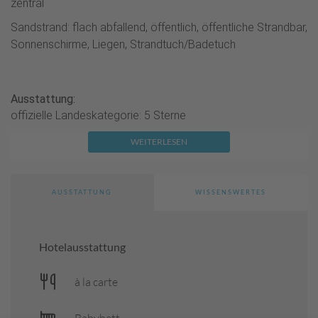
zentral
Sandstrand: flach abfallend, öffentlich, öffentliche Strandbar,
Sonnenschirme, Liegen, Strandtuch/Badetuch
Ausstattung:
offizielle Landeskategorie: 5 Sterne
Baujahr: 2017
WEITERLESEN
Hotelsprache: Deutsch, Englisch, Russisch
Anzahl Gebäude: 1, Anzahl Etagen im Hauptgebäude: 9,
AUSSTATTUNG
WISSENSWERTES
Anzahl Wohneinheiten: 238, Anzahl Betten: 470
Zahlungsmöglichkeiten: MasterCard, Visa
Hotelausstattung
Parkplatz (kostenpflichtig), unbewacht
modern, luxuriös, elegant
à la carte
24 Stunden-Rezeption (früheste Check-in Zeit 14 Uhr,
Babybett