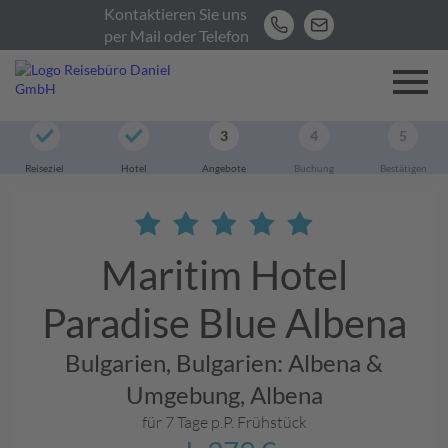
Kontaktieren Sie uns
per Mail oder Telefon
3
4
5
Reiseziel
Hotel
Angebote
Buchung
Bestätigen
Maritim Hotel
Paradise Blue Albena
Bulgarien,
Bulgarien: Albena &
Umgebung,
Albena
für 7 Tage p.P.
Frühstück