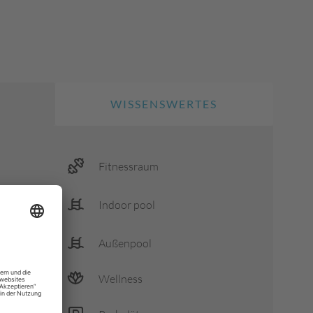
WISSENSWERTES
Fitnessraum
Indoor pool
wachsene
Außenpool
Wellness