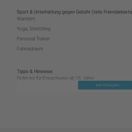
Sport & Unterhaltung gegen Gebühr (teils Fremdanbieter
Wandern
Yoga, Stretching
Personal Trainer
Fahrradraum
Tipps & Hinweise:
Hotel nur für Erwachsene ab 16 Jahre
WEITERLESEN
Umweltsteuer zahlbar vor Ort
Bitte beachten:
Umweltsteuer - Abgabe für Klimaresilie
Für Griechenland wird bei Aufenthalten ab dem 1.1.2024
griechischen Regierung eine Abgabe für Klimaresilienz 
die bisherige Tourismussteuer.