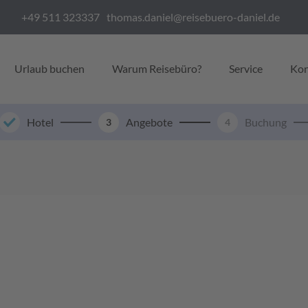
+49 511 323337
thomas.daniel@reisebuero-daniel.de
Urlaub buchen
Warum Reisebüro?
Service
Kon
Hotel
Angebote
Buchung
3
4