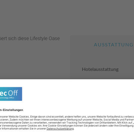
ert sich diese Lifestyle Oase
AUSSTATTUNG
Hotelausstattung
à la carte
Hotels nur für Er
Babybett
Babyausstattung