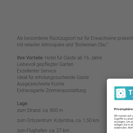
Als besonderer Rückzugsort nur für Erwachsene präsenti
mit relaxter Atmospäre und "Bohemian Chic".
Ihre Vorteile:
Hotel für Gäste ab 16 Jahre
Liebevoll gepflegter Garten
Exzellenter Service
Ideal für erholungssuchende Gäste
Ausgezeichnete Küche
Extravagante Zimmerausstattung
Lage:
zum Strand: ca. 800 m
zum Ortszentrum: Kolymbia, ca. 1,50 km
zum Flughafen: ca. 27 km